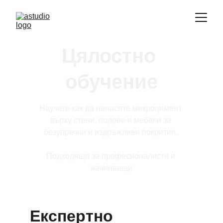
Цялостно 
обучение
Научете как да нанасяте микроцимент 
върху стени, подове и мебели за 
безупречни и издръжливи покрития. 
Подходящо за професионалисти и 
начинаещи
Експертно