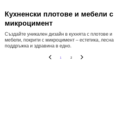
Кухненски плотове и мебели с
микроцимент
Създайте уникален дизайн в кухнята с плотове и
мебели, покрити с микроцимент – естетика, лесна
поддръжка и здравина в едно.
1
2
Astudio.bg | Topcret Microcement
Модерни решения с микроцимент за 
вашия дом и офис.
Официален представител на 
Topcret