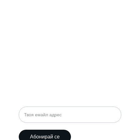
КОНТАКТ
Александър Стоянов
+359 897 0409 23
astudio.indesign@gmail.com
Абонирайте се за нашият бюлетин
Абонирай се